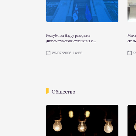
Республика Науру разорвала
Миха
дипломатические отношения с
сколь
оккупированными т.н Южной Осетией
Нельс
и Абхазией
прямо
29/07/2026 14:23
2
функ
Общество