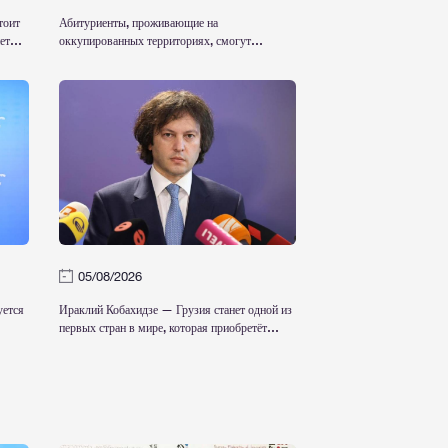
тоит
Абитуриенты, проживающие на
ет
оккупированных территориях, смогут
как
поступить в государственные вузы без
национальных экзаменов и обучаться за счет
государства
05/08/2026
уется
Ираклий Кобахидзе — Грузия станет одной из
первых стран в мире, которая приобретёт
препарат «Дживиностат» и включит его в
государственную программу лечения
заболеваний; Грузия является одним из
наглядных примеров заботы о своих
гражданах