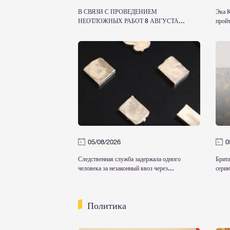
В СВЯЗИ С ПРОВЕДЕНИЕМ
Эка К
НЕОТЛОЖНЫХ РАБОТ 8 АВГУСТА
пройт
ЭЛЕКТРОСНАБЖЕНИЕ БУДЕТ
можем
ВРЕМЕННО ОГРАНИЧЕНО
восст
05/08/2026
0
Следственная служба задержала одного
Брита
человека за незаконный ввоз через
серию
таможенную границу особо крупной партии
Груз
золотых слитков
Политика