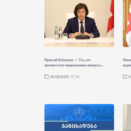
Ираклий Кобахидзе — Тех, кто
Миха
противостоит национальным интересам
неда
Грузии, настигнет правосудие; сегодня
полн
государство сильно как никогда
Соед
06/08/2026 17:14
0
Натал