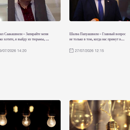
ил Саакашвили – Запирайте меня
Шалва Папуашвили – Главный вопрос
ко хотите, я выйду из тюрьмы, как
не только в том, когда нас примут в
он Мандела пришел к власти
Евросоюз, а в том, к какому именно ЕС
 из тюрьмы, вы создадите
нам предлагают присоединиться, с
9/07/2026 14:20
27/07/2026 12:15
цию для “Революции роз 2”
какими правами и в каком статусе
равноправного члена