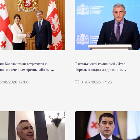
ил Кавелашвили встретился с
С итальянской компанией «Итал
вно назначенным чрезвычайным и
Фармако» подписан договор о
омочным послом Грузии в
приобретении препарата
инённых Штатах Мексики
“Дживиностат”, предназначенного для
5/08/2026 17:06
31/07/2026 17:25
ией Кордзая
пациентов с мышечной дистрофией
Дюшенна