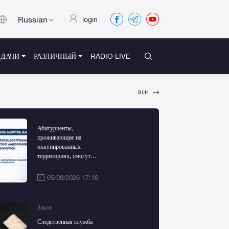
Russian
login
ЕДАЧИ
РАЗЛИЧНЫЙ
RADIO LIVE
все
Абитуриенты,
проживающие на
оккупированных
территориях, смогут
поступить в
государственные вузы без
05/08/2026 17:16
национальных экзаменов и
обучаться за счет
05/08/
государства
Закон
 одной из первых стран в мире,
Михаил Ка
Следственная служба