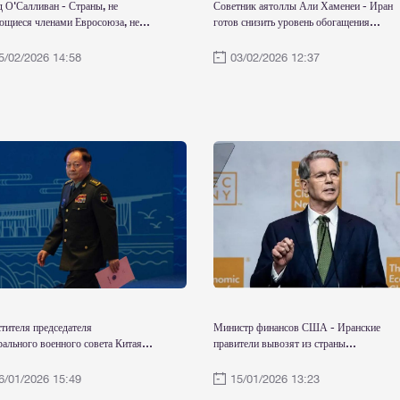
 О'Салливан - Страны, не
Советник аятоллы Али Хаменеи - Иран
ющиеся членами Евросоюза, не
готов снизить уровень обогащения
ны соблюдать санкции, введенные
урана с 60% до 20%
5/02/2026 14:58
03/02/2026 12:37
тителя председателя
Министр финансов США - Иранские
ального военного совета Китая
правители вывозят из страны
зиньпина — генерала Чжан Юся
миллионы, десятки миллионов
няют в утечке в США информации
долларов, крысы бегут с корабля
6/01/2026 15:49
15/01/2026 13:23
рной программе страны. Об этом