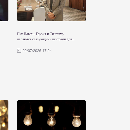
Пит Пател – Грузия и Сингапур
являются связующими центрами для
более широкого региона. У Грузии есть
возможность стать региональным
22/07/2026 17:24
хабом