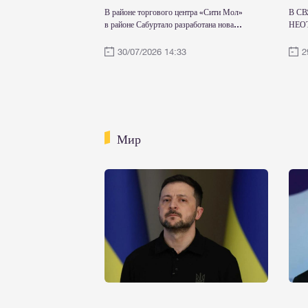
В районе торгового центра «Сити Мол»
В С
в районе Сабуртало разработана новая
НЕО
транспортная схема
ЭЛЕ
ВРЕ
30/07/2026 14:33
2
Мир