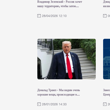
Владимир Зеленский - Россия хочет
Дэвид
нашу территорию, чтобы затем
явля
захватывать и другие, так она поступала
обяза
всегда: часть Молдовы, части Грузии,
ЕС
28/04/2026 12:10
0
оккупация Крыма, оккупация Донецка,
подчинение Беларуси
Дональд Трамп - Мы видим очень
Замес
хорошие вещи, происходящие в
Центр
отношениях с Украиной и Россией
Си Ц
обви
28/01/2026 14:33
2
о яде