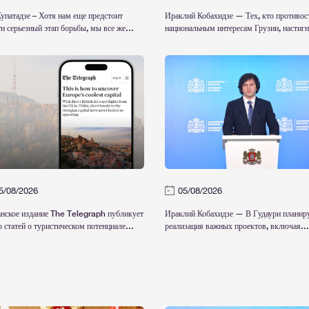
упатадзе – Хотя нам еще предстоит
Ираклий Кобахидзе — Тех, кто противос
и серьезный этап борьбы, мы все же
национальным интересам Грузии, настигн
 сказать, что справедливость
правосудие; сегодня государство сильно 
ановлена
никогда
5/08/2026
05/08/2026
нское издание The Telegraph публикует
Ираклий Кобахидзе — В Гудаури планир
 статей о туристическом потенциале
реализация важных проектов, включая
ии
оснащение горнолыжных трасс системой
искусственного оснежения