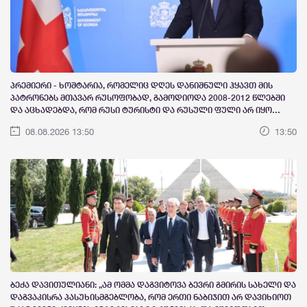
პრემიერი - ხოშტარია, რომელიც დღეს დანიშნული ჰყავთ მის
პატრონებს მთავარ რუსოფობად, გამოდიოდა 2008-2012 წლებში
და აცხადებდა, რომ რუსი ტურისტი და რუსული ფული არ იყო
პრობლემა, პირიქით, მიესალმებოდნენ, 2008-2012 წლებში რომ
08.08.2026 13:50
13:50
გამოდიოდი და მიესალმებოდი რუს ტურისტსაც, რუსულ ფულსაც
და ყველაფერ რუსულს და ახლა ქორწილებს რომ აქციებს უწყობ,
ეს არის უცხოელი აგენტის სამარცხვინო ბედი
ბექა დავითულიანი: „ამ ომმა დაგვიტოვა ბევრი გმირის სახელი და
დაგვაკისრა პასუხისმგებლობა, რომ ერთი ნაბიჯით არ დავიხიოთ