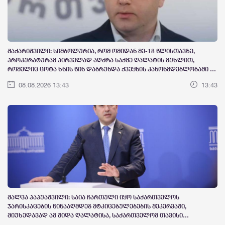
შაქარიშვილი: სიმბოლურია, რომ ომიდან მე-18 წლისთავზე,
პროკურატურამ პირველად აღძრა საქმე ღალატის მუხლით,
რომელიც ცოტა ხნის წინ დაბრუნდა ქვეყნის კანონმდებლობაში -
ამ მუხლით პასუხისგებაში უნდა მიეცეს, წარმოუდგენელი
08.08.2026 13:43
13:43
მასშტაბის ღალატის აქტის ჩამდენი, სხვა არაერთ დანაშაულში
მხილებული და ამ დრომდე დაუსჯელობის სინდრომის გამო
გათავხედებული გია ბარამიძე!
შალვა პაპუაშვილი: საია ჩართული იყო საქართველოს
ჯარისკაცების წინააღმდეგ მტკიცებულებების შეკერვაში,
მიუხედავად ამ შიდა ღალატისა, საქართველომ თავისი
სიმართლე დაამტკიცა