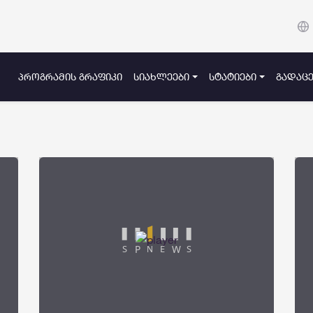
ᲞᲠᲝᲒᲠᲐᲛᲘᲡ ᲒᲠᲐᲤᲘᲙᲘ
ᲡᲘᲐᲮᲚᲔᲔᲑᲘ
ᲡᲢᲐᲢᲘᲔᲑᲘ
ᲒᲐᲓᲐᲪᲔ